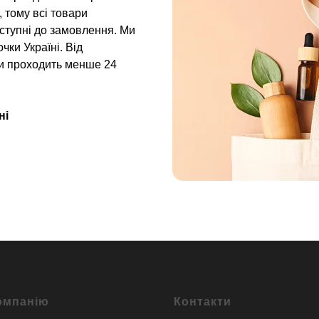
 тому всі товари
оступні до замовлення. Ми
чки Україні. Від
и проходить менше 24
ні
омпанію
Контакти