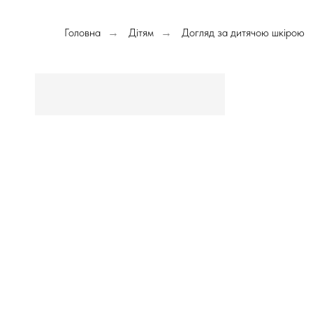
Головна
Дітям
Догляд за дитячою шкірою
→
→