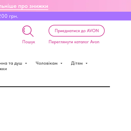
льніше про знижки
200 грн.
Приєднатися до AVON
Пошук
Переглянути каталог Avon
нна та душ
Чоловікам
Дітям
ижки