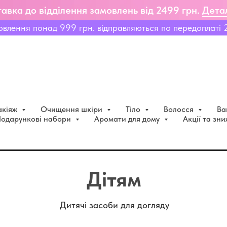
авка до відділення замовлень від 2499 грн.
Дета
овлення понад 999 грн. відправляються по передоплаті 
кіяж
Очищення шкіри
Тіло
Волосся
Ва
одарункові набори
Аромати для дому
Акції та зн
Дітям
Дитячі засоби для догляду