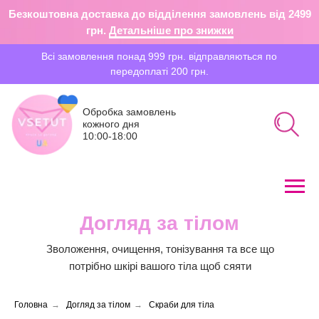
Безкоштовна доставка до відділення замовлень від 2499
грн.
Детальніше про знижки
Всі замовлення понад 999 грн. відправляються по
передоплаті 200 грн.
Обробка замовлень
кожного дня
10:00-18:00
Догляд за тілом
Пошук
Зволоження, очищення, тонізування та все що
потрібно шкірі вашого тіла щоб сяяти
Головна
→
Догляд за тілом
→
Скраби для тіла