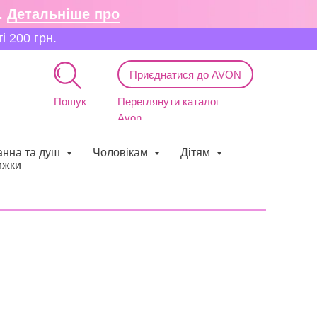
.
Детальніше про
 200 грн.
Приєднатися до AVON
Пошук
Переглянути каталог
Avon
анна та душ
Чоловікам
Дітям
ижки