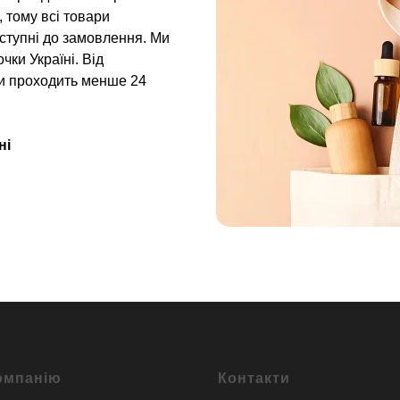
 тому всі товари
оступні до замовлення. Ми
чки Україні. Від
и проходить менше 24
ні
омпанію
Контакти