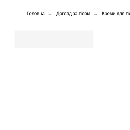
Головна
→
Догляд за тілом
→
Креми для ті