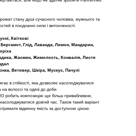
вертаються, але ніщо не здатне зробити Fahrenheit
ромат стану душі сучасного чоловіка, мужнього та
стей в поєднанні сили і витонченості.
сні, Квіткові
 Бергамот, Глід, Лаванда, Лимон, Мандарин,
оріха
оздика, Жасмин, Жимолость, Конвалія, Листя
ндал
онка, Ветивер, Шкіра, Мускус, Пачулі
ає в стійкості, яка дозволяє насолоджуватися
 на волоссі та одязі до доби.
O робить композицію ще більш привабливою,
насолоджуватися довгий час. Також такий варіант
тримати відмінну якість за доступною ціною.