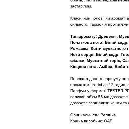
біжать, листи календарів пере
застарілим.
Класичний чоловічий аромат, а
сильного. Гармонія протилежно
Тип аромату: Древесні, Муску
Початкова нота: Білий кедр,
Ромашка, Квіти мускатного г
Нота серця: Білий кедр, Гв
фіалки, Мускатний горіх, Са
Кінцева нота: Амбра, Боби т
Перевага даного парфуму поляг
ароматом на тілі до 12 годин, а
Парфум у форматі TESTER PR
великий об'єм 58 мл дозволяє 
дозволяє заощадити кошти та о
Оригінальність:
Репліка
Країна виробник: ОАЕ