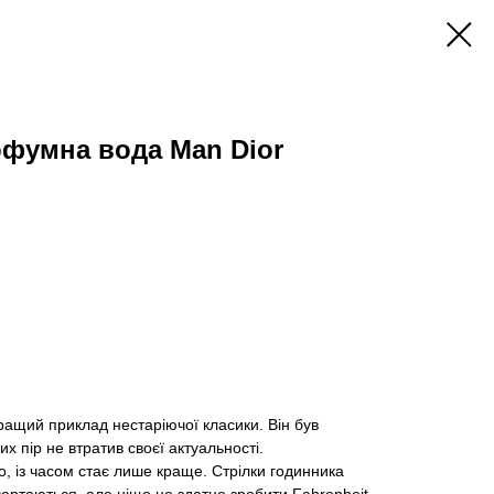
фумна вода Man Dior
 кращий приклад нестаріючої класики. Він був
их пір не втратив своєї актуальності.
, із часом стає лише краще. Стрілки годинника