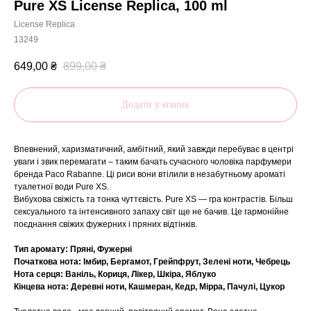
Pure XS License Replica, 100 ml
License Replica
13249
649,00
₴
899,00
₴
Додати у кошик
Впевнений, харизматичний, амбітний, який завжди перебуває в центрі
уваги і звик перемагати – таким бачать сучасного чоловіка парфумери
бренда Paco Rabanne. Ці риси вони втілили в незабутньому ароматі
туалетної води Pure XS.
Вибухова свіжість та тонка чуттєвість. Pure XS — гра контрастів. Більш
сексуального та інтенсивного запаху світ ще не бачив. Це гармонійне
поєднання свіжих фужерних і пряних відтінків.
Тип аромату: Пряні, Фужерні
Початкова нота: Імбир, Бергамот, Грейпфрут, Зеленi ноти, Чебрець
Нота серця: Ваніль, Кориця, Лікер, Шкіра, Яблуко
Кінцева нота: Деревні ноти, Кашмеран, Кедр, Мірра, Пачулі, Цукор