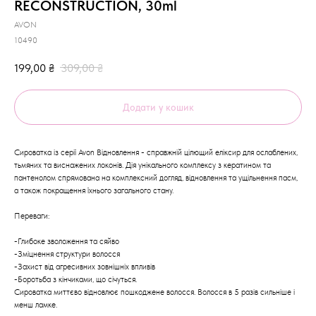
RECONSTRUCTION, 30ml
AVON
10490
199,00
₴
309,00
₴
Додати у кошик
Сироватка із серії Avon Відновлення - справжній цілющий еліксир для ослаблених,
тьмяних та виснажених локонів. Дія унікального комплексу з кератином та
пантенолом спрямована на комплексний догляд, відновлення та ущільнення пасм,
а також покращення їхнього загального стану.
Переваги:
-Глибоке зволоження та сяйво
-Зміцнення структури волосся
-Захист від агресивних зовнішніх впливів
-Боротьба з кінчиками, що січуться.
Сироватка миттєво відновлює пошкоджене волосся. Волосся в 5 разів сильніше і
менш ламке.