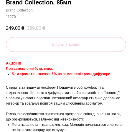
Brand Collection, 85мл
Brand Collection
11270
249,00
₴
399,00
₴
Додати у кошик
АКЦІЯ !!!
При замовленні будь-яких:
5-ти ароматів - знижка 5% на замовлені аромадифузори
Створіть затишну атмосферу. Подаруйте собі комфорт та
задоволення. Це легко з дифузорами з найрізноманітнішої колекції,
зібраної у Brand Collection. Витончений аксесуар стильно доповнює
інтер'єр та збагачує повітря вашим улюбленим ароматом.
Головною особливістю вважається прекрасне співвідношення ноток,
що розкриваються, залежно від інтенсивності:
Початкова нота – гранат, лід, юза. Мелодія починається з легкого,
освіжаючого акорду, що струмує.