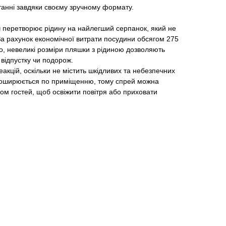
танні завдяки своєму зручному формату.
перетворює рідину на найлегший серпанок, який не
За рахунок економічної витрати посудини обсягом 275
го, невеликі розміри пляшки з рідиною дозволяють
 відпустку чи подорож.
еакцій, оскільки не містить шкідливих та небезпечних
поширюється по приміщенню, тому спрей можна
ом гостей, щоб освіжити повітря або приховати