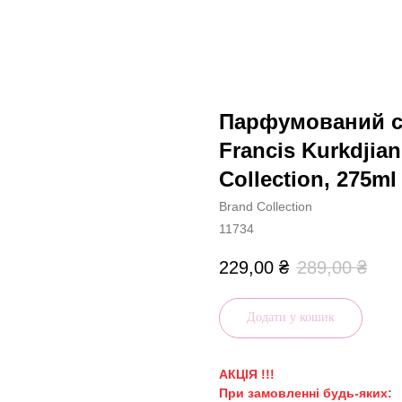
Парфумований с
Francis Kurkdjia
Collection, 275ml
Brand Collection
11734
229,00
₴
289,00
₴
Додати у кошик
АКЦІЯ !!!
При замовленні будь-яких: