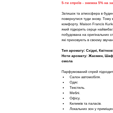
5-ти спреїв - знижка 5% на з
Затишок та атмосфера в будинк
повернутися туди знову. Тому 
комфорту. Maison Francis Kur
який підкорить серце найвиба
побудована на оригінальних сп
які приховують в своєму звучан
Тип аромату: Східні, Квітков
Ноти аромату: Жасмин, Шаф
смола
Парфумований спрей підходить 
Салон автомобіля.
Одяг.
Текстиль.
Меблі.
Офісу.
Килимів та паласів.
Локальних зон у приміщен