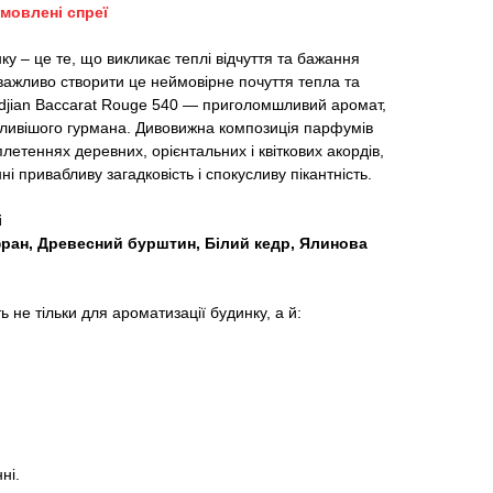
амовлені спреї
у – це те, що викликає теплі відчуття та бажання
важливо створити це неймовірне почуття тепла та
kdjian Baccarat Rouge 540 — приголомшливий аромат,
гливішого гурмана. Дивовижна композиція парфумів
летеннях деревних, орієнтальних і квіткових акордів,
ні привабливу загадковість і спокусливу пікантність.
і
ран, Древесний бурштин, Білий кедр, Ялинова
не тільки для ароматизації будинку, а й:
ні.