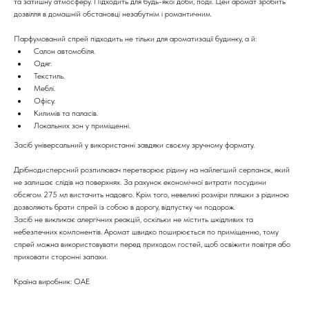
та затишну атмосферу. Підходить для будь-якої доби, події. Цей аромат зробить
дозвілля в домашній обстановці незабутнім і романтичним.
Парфумований спрей підходить не тільки для ароматизації будинку, а й:
Салон автомобіля.
Одяг.
Текстиль.
Меблі.
Офісу.
Килимів та паласів.
Локальних зон у приміщенні.
Засіб універсальний у використанні завдяки своєму зручному формату.
Дрібнодисперсний розпилювач перетворює рідину на найлегший серпанок, який
не залишає слідів на поверхнях. За рахунок економічної витрати посудини
обсягом 275 мл вистачить надовго. Крім того, невеликі розміри пляшки з рідиною
дозволяють брати спрей із собою в дорогу, відпустку чи подорож.
Засіб не викликає алергічних реакцій, оскільки не містить шкідливих та
небезпечних компонентів. Аромат швидко поширюється по приміщенню, тому
спрей можна використовувати перед приходом гостей, щоб освіжити повітря або
приховати сторонні запахи.
Країна виробник: ОАЕ