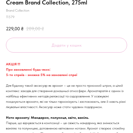
Cream Brand Collection, 275ml
Brand Collection
11579
229,00
₴
289,00
₴
Додати у кошик
АКЦІЯ !!!
При замовленні будь-яких:
5-ти спреїв - знижка 5% на замовлені спреї
Для будинку такий аксесуар як аромат – це не просто приємний штрих, а цілий
комплекс заходів для створення домашньої атмосфери. Ароматерапія є одним із
найбільш ефективних методів релаксації та оздоровлення. У освіжувачі
поєднуються аромати, які не тільки гармонізують і заспокоюють, але й мають різні
лікувальні властивості. Аксесуар може стати чудовим подарунком.
Ноти аромату: Мандарин, полуниця, квіти, ваніль.
Перше, що відчувається в композиції – це свіжість мандарину, яка змінюється
ваніллю та полуницею, доповненою квітковими нотами. Аромат створює спокійну