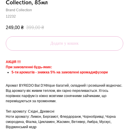
Collection, 85мл
Brand Collection
12232
249,00
₴
399,00
₴
Додати у кошик
АКЦІЯ !!!
При замовленні будь-яких:
5-ти ароматів - знижка 5% на замовлені аромадифузори
Аромат BYREDO Bal D'Afrique багатий, складний і розкішний водночас.
Від аромату віє живим теплом, він гарно переливається. Хтось
порівнює парфум із ніжно жовтими сонячними зайчиками, що
переміщуються за променями.
Тип аромату: Східні, Древесні
Ноти аромату: Лимон, Бергамот, Флердоранж, Чорнобривці, Чорна
смородина, Фіалка, Цикламен, Жасмин, Ветивер, Амбра, Мускус,
Вірджинський кедр