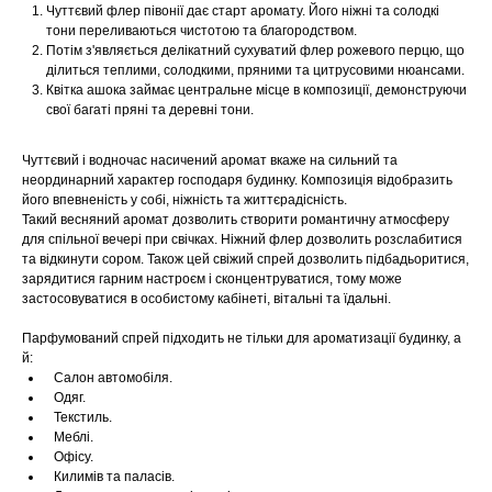
Чуттєвий флер півонії дає старт аромату. Його ніжні та солодкі
тони переливаються чистотою та благородством.
Потім з'являється делікатний сухуватий флер рожевого перцю, що
ділиться теплими, солодкими, пряними та цитрусовими нюансами.
Квітка ашока займає центральне місце в композиції, демонструючи
свої багаті пряні та деревні тони.
Чуттєвий і водночас насичений аромат вкаже на сильний та
неординарний характер господаря будинку. Композиція відобразить
його впевненість у собі, ніжність та життєрадісність.
Такий весняний аромат дозволить створити романтичну атмосферу
для спільної вечері при свічках. Ніжний флер дозволить розслабитися
та відкинути сором. Також цей свіжий спрей дозволить підбадьоритися,
зарядитися гарним настроєм і сконцентруватися, тому може
застосовуватися в особистому кабінеті, вітальні та їдальні.
Парфумований спрей підходить не тільки для ароматизації будинку, а
й:
Салон автомобіля.
Одяг.
Текстиль.
Меблі.
Офісу.
Килимів та паласів.