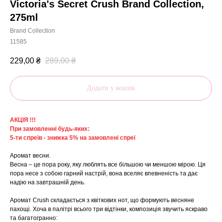
Victoria's Secret Crush Brand Collection,
275ml
Brand Collection
11585
229,00
₴
289,00
₴
Додати у кошик
АКЦІЯ !!!
При замовленні будь-яких:
5-ти спреїв - знижка 5% на замовлені спреї
Аромат весни.
Весна – це пора року, яку люблять все більшою чи меншою мірою. Ця
пора несе з собою гарний настрій, вона вселяє впевненість та дає
надію на завтрашній день.
Аромат Crush складається з квіткових нот, що формують весняне
пахощі. Хоча в палітрі всього три відтінки, композиція звучить яскраво
та багатогранно: