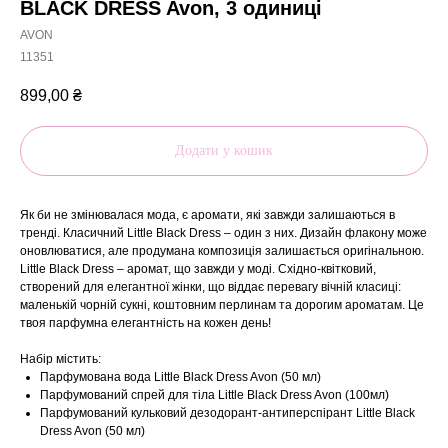
BLACK DRESS Avon, 3 одиниці
AVON
11351
899,00
₴
Додати у кошик
Як би не змінювалася мода, є аромати, які завжди залишаються в
тренді. Класичний Little Black Dress – один з них. Дизайн флакону може
оновлюватися, але продумана композиція залишається оригінальною.
Little Black Dress – аромат, що завжди у моді. Східно-квітковий,
створений для елегантної жінки, що віддає перевагу вічній класиці:
маленькій чорній сукні, коштовним перлинам та дорогим ароматам. Це
твоя парфумна елегантність на кожен день!
Набір містить:
Парфумована вода Little Black Dress Avon (50 мл)
Парфумований спрей для тіла Little Black Dress Avon (100мл)
Парфумований кульковий дезодорант-антиперспірант Little Black
Dress Avon (50 мл)