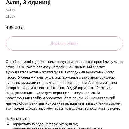
Avon, 3 одиниці
AVON
11367
499,00
₴
Додати у кошик
Спокій, гармонія, ідилія – цими почуттями наповнює серце і душу чисте
звучання жіночого аромату Perceive. Цей впевнений аромат
відкривається нотами жовтої фрезії і холодними акцентами білого
перцю. У серці – ніжна груша, яка гармоніює з ванільною орхідеєю,
чуттєвим мускусом і теплим сандаловим деревом. А разом усі нотки
створюють аромат чистоти і спокою. Відчуй гармонію з Perceive!
Парфумна вода зачаровує з першого застосування своїм
багатогранним і стійким ароматом. Його приємний і ненав'язливий
квітково-фруктовий відтінок оцінять як зрілі леді з витонченим смаком,
так і молоді дівчата, які люблять квіткові аромати зі східними нотками.
Набір містить:
Парфумована вода Perceive Avon(30 мл)