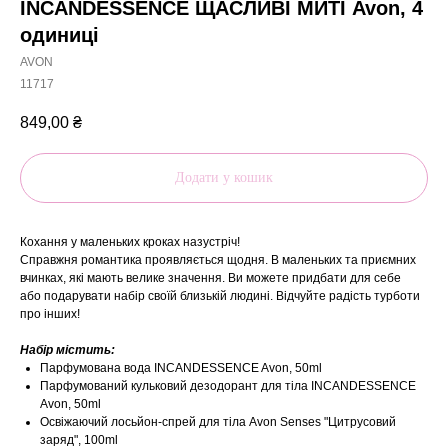
INCANDESSENCE ЩАСЛИВІ МИТІ Avon, 4
одиниці
AVON
11717
849,00
₴
Додати у кошик
Кохання у маленьких кроках назустріч!
Справжня романтика проявляється щодня. В маленьких та приємних
вчинках, які мають велике значення. Ви можете придбати для себе
або подарувати набір своїй близькій людині. Відчуйте радість турботи
про інших!
Набір містить:
Парфумована вода INCANDESSENCE Avon, 50ml
Парфумований кульковий дезодорант для тіла INCANDESSENCE
Avon, 50ml
Освіжаючий лосьйон-спрей для тіла Avon Senses "Цитрусовий
заряд", 100ml