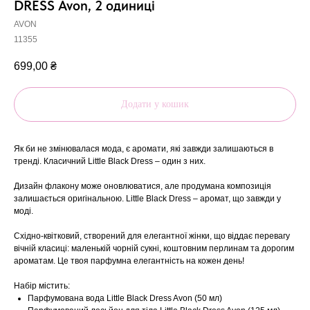
DRESS Avon, 2 одиниці
AVON
11355
699,00
₴
Додати у кошик
Як би не змінювалася мода, є аромати, які завжди залишаються в
тренді. Класичний Little Black Dress – один з них.
Дизайн флакону може оновлюватися, але продумана композиція
залишається оригінальною. Little Black Dress – аромат, що завжди у
моді.
Східно-квітковий, створений для елегантної жінки, що віддає перевагу
вічній класиці: маленькій чорній сукні, коштовним перлинам та дорогим
ароматам. Це твоя парфумна елегантність на кожен день!
Набір містить:
Парфумована вода Little Black Dress Avon (50 мл)