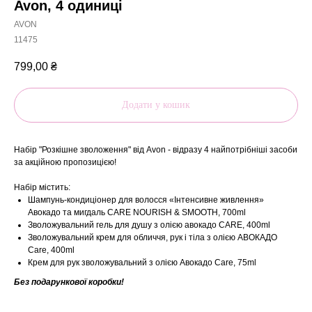
Avon, 4 одиниці
AVON
11475
799,00
₴
Додати у кошик
Набір "Розкішне зволоження" від Avon - відразу 4 найпотрібніші засоби
за акційною пропозицією!
Набір містить:
Шампунь-кондиціонер для волосся «Інтенсивне живлення»
Авокадо та мигдаль CARE NOURISH & SMOOTH, 700ml
Зволожувальний гель для душу з олією авокадо CARE, 400ml
Зволожувальний крем для обличчя, рук і тіла з олією АВОКАДО
Care, 400ml
Крем для рук зволожувальний з олією Авокадо Care, 75ml
Без подарункової коробки!