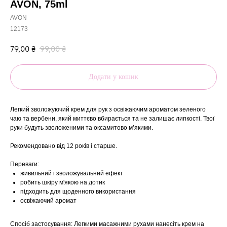
AVON, 75ml
AVON
12173
79,00
₴
99,00
₴
Додати у кошик
Легкий зволожуючий крем для рук з освіжаючим ароматом зеленого
чаю та вербени, який миттєво вбирається та не залишає липкості. Твої
руки будуть зволоженими та оксамитово м’якими.
Рекомендовано від 12 років і старше.
Переваги:
живильний і зволожувальний ефект
робить шкіру м'якою на дотик
підходить для щоденного використання
освіжаючий аромат
Спосіб застосування: Легкими масажними рухами нанесіть крем на