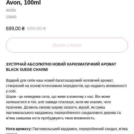
Avon, 100ml
AVON
10840
699,00
₴
899,00
₴
Додати у кошик
ЗУСТРІЧАЙ АБСОЛЮТНО НОВИЙ ХАРИЗМАТИЧНИЙ АРОМАТ
BLACK SUEDE CHARM!
Відкрий для себе наш новий багатошаровий чоловічий аромат,
створений на основі інтенсивних інгредієнтів, що надають впевненості
у собі.
Шарм - це невидима сила, що живе в кожному з нас. Він може
залишатися в тіні, але завжди спалахує, коли ми знаємо, чого
прагнемо. Дозволь своєму шарму заграти, відчуй, як суміш
гватемальського кардамону, переробленого сандалового дерева та
м’яка замшева нота пробуджують твою впевненість.
Ноти аромату:
Гватемальський кардамон, перероблений сандал, м’яка