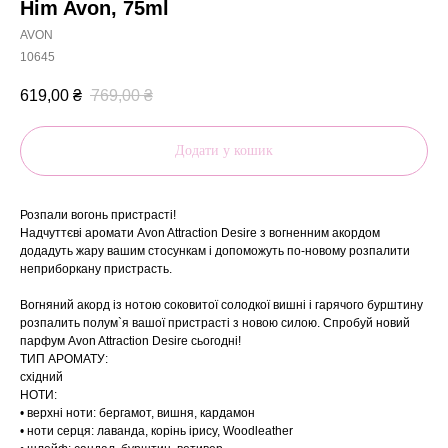
Him Avon, 75ml
AVON
10645
619,00
₴
769,00
₴
Додати у кошик
Розпали вогонь пристрасті!
Надчуттєві аромати Avon Attraction Desire з вогненним акордом
додадуть жару вашим стосункам і допоможуть по-новому розпалити
неприборкану пристрасть.
Вогняний акорд із нотою соковитої солодкої вишні і гарячого бурштину
розпалить полум`я вашої пристрасті з новою силою. Спробуй новий
парфум Avon Attraction Desire сьогодні!
ТИП АРОМАТУ:
східний
НОТИ:
• верхні ноти: бергамот, вишня, кардамон
• ноти серця: лаванда, корінь ірису, Woodleather