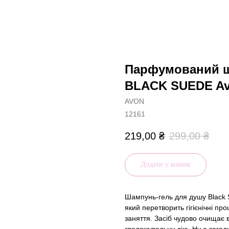
Парфумований ш
BLACK SUEDE Av
AVON
12161
219,00
₴
299,00
₴
Додати у кошик
Шампунь-гель для душу Black S
який перетворить гігієнічні п
заняття. Засіб чудово очищає в