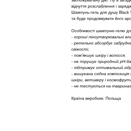
зволожувальну дію. Ну а зага
відчуття розслаблення і заряд
Шампунь-гель для душу Black 
та буде продовжувати його ар
Особливості шампуню-гелю дл
- хороші піноутворювальні вл
- ретельно абсорбує забрудне
свіжості;
- пом'якшує шкіру і волосся;
- не порушує природний pH-ба
- підтримує оптимальний гід
- вишукана східна композиція
шкіри, ветиверу і космофрут
- не тестується на тваринах
Країна виробник: Польща