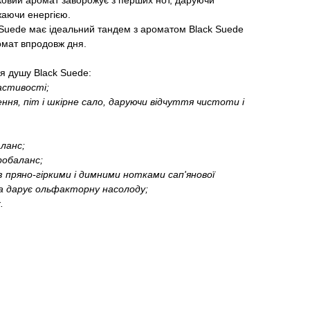
дковий аромат заворожує з перших нот, даруючи
жаючи енергією.
Suede має ідеальний тандем з ароматом Black Suede
омат впродовж дня.
я душу Black Suede:
астивості;
ння, піт і шкірне сало, даруючи відчуття чистоти і
ланс;
робаланс;
 з пряно-гіркими і димними нотками сап'янової
а дарує ольфакторну насолоду;
.