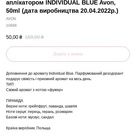
аплікатором INDIVIDUAL BLUE Avon,
50ml (дата виробництва 20.04.2022р.)
AVON
10688
50,00
₴
169,00
₴
Додати у кошик
Доповнення до аромату Individual Blue. Парфумований дезодорант
подарує свіжість і приємний аромат на весь день.
ТИП
Свіжий аромат з нотою «фужер»
ПІРАМІДА
Верхні ноти: грейпфрут, лаванда, шавлія
Ноти серця: перець, герань, розмарин
Базові ноти: мускус, сандал
Країна виробник: Польща