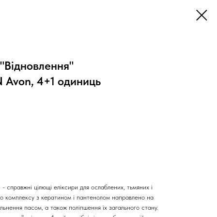
 "Відновлення"
Avon, 4+1 одиниць
»
- справжні цілющі еліксири для ослаблених, тьмяних і
ого комплексу з кератином і пантенолом направлено на
ільнення пасом, а також поліпшення їх загального стану.