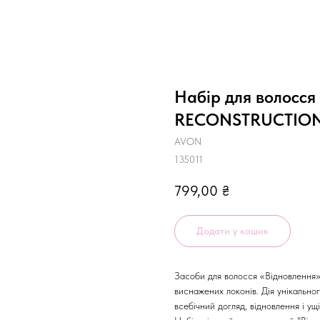
Набір для волосся
RECONSTRUCTION 
AVON
135011
799,00
₴
Додати у кошик
Засоби для волосся «Відновлення
виснажених локонів. Дія унікальн
всебічний догляд, відновлення і ущ