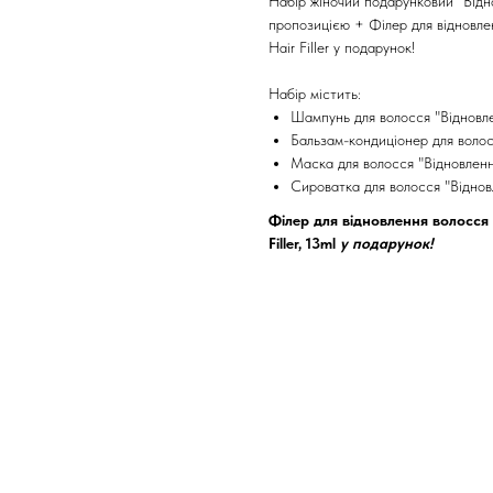
Набір жіночий подарунковий "Відно
пропозицією + Філер для відновле
Hair Filler у подарунок!
Набір містить:
Шампунь для волосся "Відно
Бальзам-кондиціонер для вол
Маска для волосся "Відновл
Сироватка для волосся "Від
Філер для відновлення волосся 
Filler, 13ml
у подарунок!