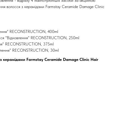
влення"- відразу 4 найпотрібнішіх засоби за акційною
ння волосся з керамідами Farmstay Ceramide Damage Clinic
влення" RECONSTRUCTION, 400ml
осся "Відновлення" RECONSTRUCTION, 250ml
ення" RECONSTRUCTION, 375ml
новлення" RECONSTRUCTION, 30ml
з керамідами Farmstay Ceramide Damage Clinic Hair