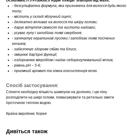
Особливості 5 Probiotics Apple Vinegar Shampoo від Masil:
- безсульфатна формула, яка призначена для волосся будь-якого
типу;
- містить у складі яблучний оцет;
- делікатно впливає на волосся та шкіру голови;
- дарує відчуття свіжості та чистоти надовго;
- усуває лупу і запобігає появі свербіння;
- запечатує кератинові лусочки і запобігає появі посічених
кінчиків;
- забезпечує здорове сяйво та блиск;
- зміцнює бар'єрні функції;
- оздоровлює мікробіом і надає себорегулювальний вплив;
- рівень pН – 5-6;
- приємний аромат та ніжна консистенція гелю.
Спосіб застосування:
Спінити необхідну кількість шампуню на долонях, і цю піну
розподілити на шкірі голови, помасажувати та ретельно змити
проточною теплою водою.
Країна виробник: Корея
Дивіться також