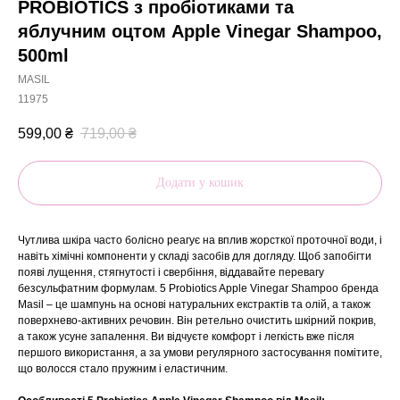
PROBIOTICS з пробіотиками та
яблучним оцтом Apple Vinegar Shampoo,
500ml
MASIL
11975
599,00
₴
719,00
₴
Додати у кошик
Чутлива шкіра часто болісно реагує на вплив жорсткої проточної води, і
навіть хімічні компоненти у складі засобів для догляду. Щоб запобігти
появі лущення, стягнутості і свербіння, віддавайте перевагу
безсульфатним формулам. 5 Probiotics Apple Vinegar Shampoo бренда
Masil – це шампунь на основі натуральних екстрактів та олій, а також
поверхнево-активних речовин. Він ретельно очистить шкірний покрив,
а також усуне запалення. Ви відчуєте комфорт і легкість вже після
першого використання, а за умови регулярного застосування помітите,
що волосся стало пружним і еластичним.