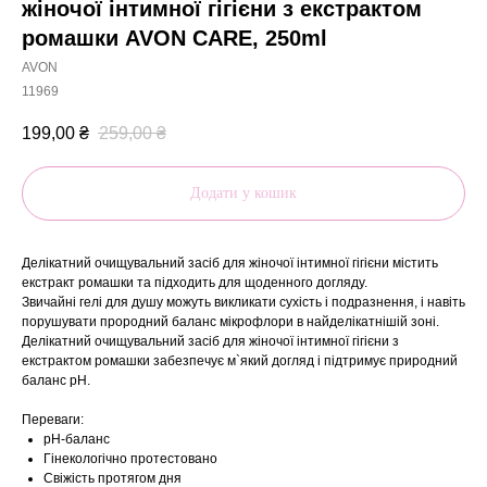
жіночої інтимної гігієни з екстрактом
ромашки AVON CARE, 250ml
AVON
11969
199,00
₴
259,00
₴
Додати у кошик
Делікатний очищувальний засіб для жіночої інтимної гігієни містить
екстракт ромашки та підходить для щоденного догляду.
Звичайні гелі для душу можуть викликати сухість і подразнення, і навіть
порушувати прородний баланс мікрофлори в найделікатнішій зоні.
Делікатний очищувальний засіб для жіночої інтимної гігієни з
екстрактом ромашки забезпечує м`який догляд і підтримує природний
баланс рН.
Переваги:
рН-баланс
Гінекологічно протестовано
Свіжість протягом дня