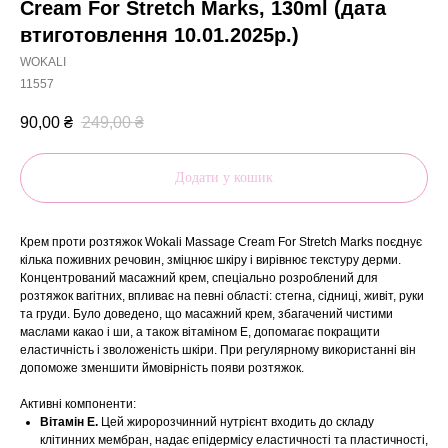
Cream For Stretch Marks, 130ml (дата
втиготовлення 10.01.2025р.)
WOKALI
11557
90,00
₴
249,00
₴
Додати у кошик
Крем проти розтяжок Wokali Massage Cream For Stretch Marks поєднує
кілька поживних речовин, зміцнює шкіру і вирівнює текстуру дерми.
Концентрований масажний крем, спеціально розроблений для
розтяжок вагітних, впливає на певні області: стегна, сідниці, живіт, руки
та груди. Було доведено, що масажний крем, збагачений чистими
маслами какао і ши, а також вітаміном Е, допомагає покращити
еластичність і зволоженість шкіри. При регулярному використанні він
допоможе зменшити ймовірність появи розтяжок.
Активні компоненти:
Вітамін Е.
Цей жиророзчинний нутрієнт входить до складу
клітинних мембран, надає епідермісу еластичності та пластичності,