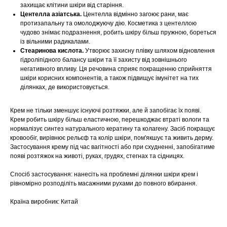
захищає клітини шкіри від старіння.
Центелла азіатська.
Центелла відмінно загоює рани, має
протизапальну та омолоджуючу дію. Косметика з центеллою
чудово знімає подразнення, робить шкіру більш пружною, бореться
із вільними радикалами.
Стеаринова кислота.
Утворює захисну плівку шляхом відновлення
гідроліпідного балансу шкіри та її захисту від зовнішнього
негативного впливу. Ця речовина сприяє покращенню сприйняття
шкіри корисних компонентів, а також підвищує імунітет на тих
ділянках, де використовується.
Крем не тільки зменшує існуючі розтяжки, але й запобігає їх появі.
Крем робить шкіру більш еластичною, перешкоджає втраті вологи та
нормалізує синтез натурального кератину та колагену. Засіб покращує
кровообіг, вирівнює рельєф та колір шкіри, пом'якшує та живить дерму.
Застосування крему під час вагітності або при схудненні, запобігатиме
появі розтяжок на животі, руках, грудях, стегнах та сідницях.
Спосіб застосування: нанесіть на проблемні ділянки шкіри крем і
рівномірно розподіліть масажними рухами до повного вбирання.
Країна виробник: Китай