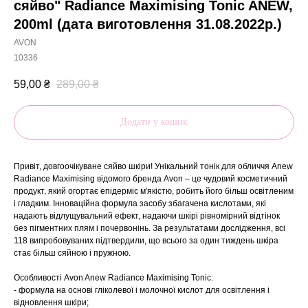
сяйво" Radiance Maximising Tonic ANEW,
200ml (дата виготовлення 31.08.2022р.)
AVON
10336
59,00
₴
289,00
₴
Додати у кошик
Привіт, довгоочікуване сяйво шкіри! Унікальний тонік для обличчя Anew
Radiance Maximising відомого бренда Avon – це чудовий косметичний
продукт, який огортає епідерміс м'якістю, робить його більш освітленим
і гладким. Інноваційна формула засобу збагачена кислотами, які
надають відлущувальний ефект, надаючи шкірі рівномірний відтінок
без пігментних плям і почервонінь. За результатами дослідження, всі
118 випробовуваних підтвердили, що всього за один тиждень шкіра
стає більш сяйною і пружною.
Особливості Avon Anew Radiance Maximising Tonic:
- формула на основі гліколевої і молочної кислот для освітлення і
відновлення шкіри;