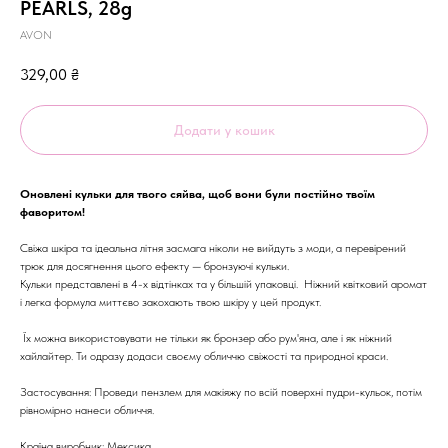
PEARLS, 28g
AVON
329,00
₴
Додати у кошик
Оновлені кульки для твого сяйва, щоб вони були постійно твоїм
фаворитом!
Свіжа шкіра та ідеальна літня засмага ніколи не вийдуть з моди, а перевірений
трюк для досягнення цього ефекту — бронзуючі кульки.
Кульки представлені в 4-х відтінках та у більшій упаковці. Ніжний квітковий аромат
і легка формула миттєво закохають твою шкіру у цей продукт.
Їх можна використовувати не тільки як бронзер або рум'яна, але і як ніжний
хайлайтер. Ти одразу додаси своєму обличчю свіжості та природної краси.
Застосування: Проведи пензлем для макіяжу по всій поверхні пудри-кульок, потім
рівномірно нанеси обличчя.
Країна виробник: Мексика