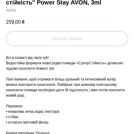
стійкість" Power Stay AVON, 3ml
AVON
259,00
₴
Додати у кошик
Всі в захваті від твоїх губ!
Водостійка формула нової рідкої помади «СуперСтійкість» дозволяє
чудово посилити пігмент губ.
При бажанні, щоб отримати більш щільний та інтенсивний колір,
можна повторити нанесення. Лайфхак: при кожному повторному
нанесенні помади необхідно дати їй підсохнути, і вже потім наносити
новий шар.
Переваги:
• невагома легка рідка текстура
• стійка
• атласно-матовий фініш
Країна виробник: Польща