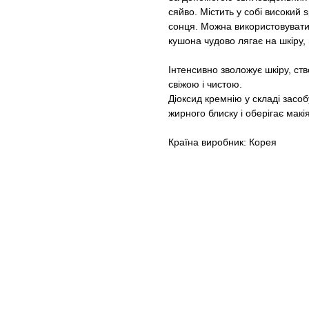
сяйво. Містить у собі високий 
сонця. Можна використовувати 
кушона чудово лягає на шкіру,
Інтенсивно зволожує шкіру, ст
свіжою і чистою.
Діоксид кремнію у складі засоб
жирного блиску і оберігає макія
Країна виробник: Корея