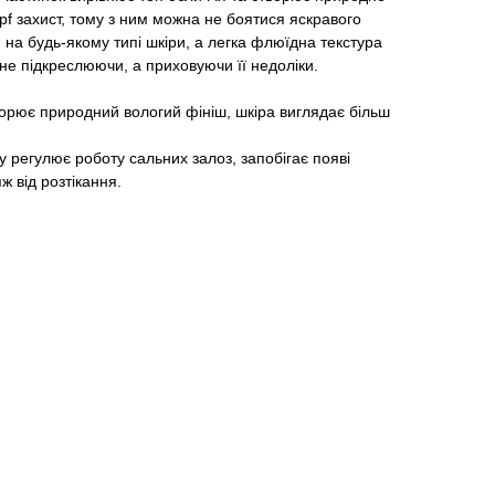
spf захист, тому з ним можна не боятися яскравого
на будь-якому типі шкіри, а легка флюїдна текстура
 не підкреслюючи, а приховуючи її недоліки.
ворює природний вологий фініш, шкіра виглядає більш
у регулює роботу сальних залоз, запобігає появі
ж від розтікання.