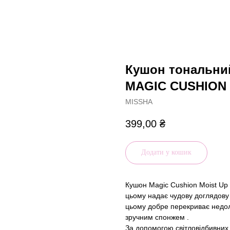
Кушон тональни
MAGIC CUSHION 
MISSHA
399,00
₴
Додати у кошик
Кушон Magic Cushion Moist Up 
цьому надає чудову доглядову 
цьому добре перекриває недолі
зручним спонжем .
За допомогою світловідбивних