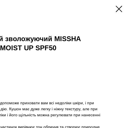
й зволожуючий MISSHA
MOIST UP SPF50
допоможе приховати вам всі недоліки шкіри, і при
дію. Кушон має дуже легку і ніжну текстуру, але при
ки і його щільність можна регулювати при нанесенні
 частинок вирівнює тон обличчя та створює природне