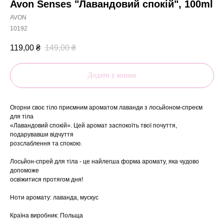
Avon Senses "Лавандовий спокій", 100ml
AVON
10192
119,00
₴
149,00
₴
Додати у кошик
Огорни своє тіло приємним ароматом лаванди з лосьйоном-спреєм
для тіла
«Лавандовий спокій». Цей аромат заспокоїть твої почуття,
подарувавши відчуття
розслаблення та спокою.
Лосьйон-спрей для тіла - це найлегша форма аромату, яка чудово
допоможе
освіжитися протягом дня!
Ноти аромату: лаванда, мускус
Країна виробник: Польща