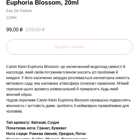
Euphoria Blossom, 20ml
Eau De Parfum
11994
99,00
₴
129,00
₴
Додати у кошик
Calvin Klein Euphoria Blossom -це нескінченний водоспад свіжості й
насолоди, який своїм потужним плином зносить усі проблеми й
невдачі. У його насичених акордах розливається неповторна ніжність
квіткового саду, яка наповнює атмосферу спокоєм і гармонією. М'який
серпанок цього аромату універсальний й прикрасить будь-який
жіночий образ.
Чудові переливи Calvin Klein Euphoria Blossom прекрасно підкреслять
жіночність і чуттєвість дами, зроблять її неймовірно привабливою для
чоловіків.
Тип аромату: Квіткові, Східні
Початкова нота: Гранат, Кумкват
Нота серця: Рожева півонія, Орхідея, Лотос