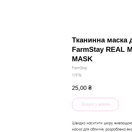
Тканинна маска 
FarmStay REAL
MASK
FarmStay
11976
25,00
₴
Додати у кошик
Швидко наситити шкіру живлющою
маска для обличчя, розроблена ек