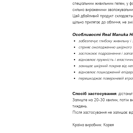
спеціальним живильним гелем, у ф
сильно вираженими зволожувальним
Цей дбайливий продукт складаєтьс
щільно прилягає до обличчя, не зм
Особливості Real Manuka Ho
забезпечує глибоку живильну і 
сприяє омолодженню шкірного 
заспокоює подразнення і запал
відновлює пружність і еластичні
захищає шкірний покрив від не
відновлює пошкоджений епідерм
перешкоджає поверхневій втрат
Спосіб застосування
: дістань
Залиште на 20-30 хвилин, потім в
тиждень.
Після застосування не залишає від
Країна виробник: Корея