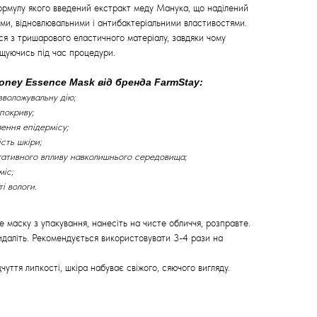
ормулу якого введений екстракт меду Манука, що наділений
и, відновлювальними і антибактеріальними властивостями.
я з тришарового еластичного матеріалу, завдяки чому
іщуючись під час процедури.
ney Essence Mask від бренда FarmStay:
зволожувальну дію;
покриву;
ення епідермісу;
сть шкіри;
гативного впливу навколишнього середовища;
іс;
і вологи.
те маску з упакування, нанесіть на чисте обличчя, розправте.
идаліть. Рекомендується використовувати 3-4 рази на
чуття липкості, шкіра набуває свіжого, сяючого вигляду.