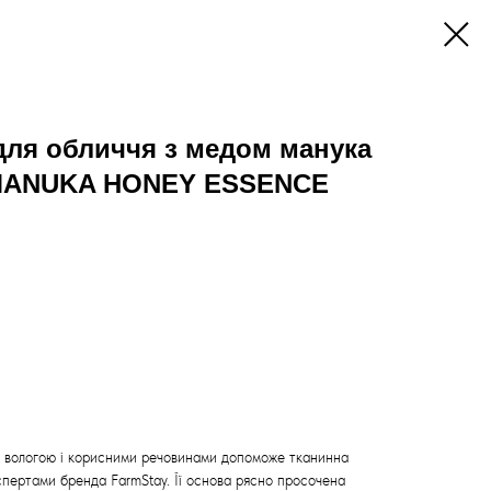
для обличчя з медом манука
 MANUKA HONEY ESSENCE
 вологою і корисними речовинами допоможе тканинна
спертами бренда FarmStay. Її основа рясно просочена