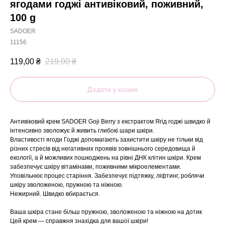
ягодами годжі антивіковий, поживний,
100 g
SADOER
11156
119,00
₴
219,00
₴
Додати у кошик
Антивіковий крем SADOER Goji Berry з екстрактом Ягід годжі швидко й
інтенсивно зволожує й живить глибокі шари шкіри.
Властивості ягоди Годжі допомагають захистити шкіру не тільки від
різних стресів від негативних проявів зовнішнього середовища й
екології, а й можливих пошкоджень на рівні ДНК клітин шкіри. Крем
забезпечує шкіру вітамінами, поживними мікроелементами.
Уповільнює процес старіння. Забезпечує підтяжку, ліфтинг, роблячи
шкіру зволоженою, пружною та ніжною.
Нежирний. Швидко вбирається.
Ваша шкіра стане більш пружною, зволоженою та ніжною на дотик
Цей крем — справжня знахідка для вашої шкіри!