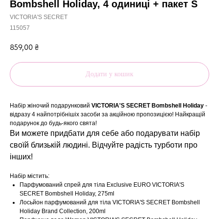
Bombshell Holiday, 4 одиниці + пакет S
VICTORIA'S SECRET
115057
859,00
₴
Додати у кошик
Набір жіночий подарунковий
VICTORIA'S SECRET Bombshell Holiday
-
відразу 4 найпотрібнішіх засоби за акційною пропозицією! Найкращій
подарунок до будь-якого свята!
Ви можете
придбати для себе або
подарувати набір
своїй близькій людині. Відчуйте радість турботи про
інших!
Набір містить:
Парфумований спрей для тіла Exclusive EURO VICTORIA'S
SECRET Bombshell Holiday, 275ml
Лосьйон парфумований для тіла VICTORIA'S SECRET Bombshell
Holiday Brand Collection, 200ml