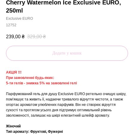
Cherry Watermelon Ice Exclusive EURO,
250ml
Exclusive EURO
12752
239,00
₴
329,00
₴
Додати у кошик
АКЦІЯ !!!
При замовленні будь-яких:
5-ти гелів - знижка 5% на замовлені гелі
Парфумований гель для душу Exclusive EURO ретельно очищує шкіру,
пом’якшує та живить її, надаючи тривалого відчуття чистоти, а також
огортає ароматом улюблених парфумів. Він не створює відчуття
сухості та протягом усього дня підтримує оптимальний рівень
зволоженості, залишає на шкірі елегантний шлейф аромату.
Жіночий
Тип аромату: Фруктові, Фужерні