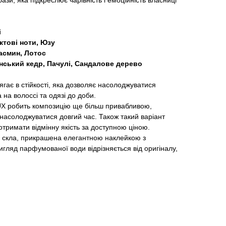
бази, яка підкреслює чарівність і емоційність власниці
і
ктові ноти, Юзу
асмин, Лотос
інський кедр, Пачулі, Сандалове дерево
ає в стійкості, яка дозволяє насолоджуватися
 на волоссі та одязі до доби.
 робить композицію ще більш привабливою,
насолоджуватися довгий час. Також такий варіант
тримати відмінну якість за доступною ціною.
і скла, прикрашена елегантною наклейкою з
игляд парфумованої води відрізняється від оригіналу,