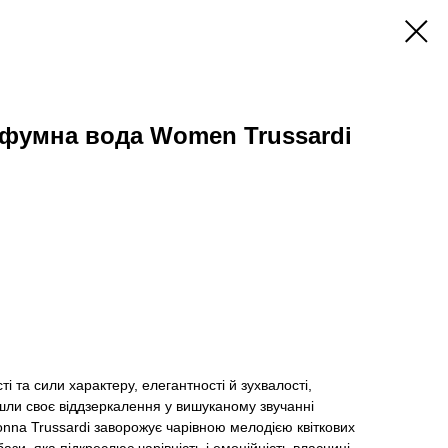
фумна вода Women Trussardi
 та сили характеру, елегантності й зухвалості,
шли своє віддзеркалення у вишуканому звучанні
Donna Trussardi заворожує чарівною мелодією квіткових