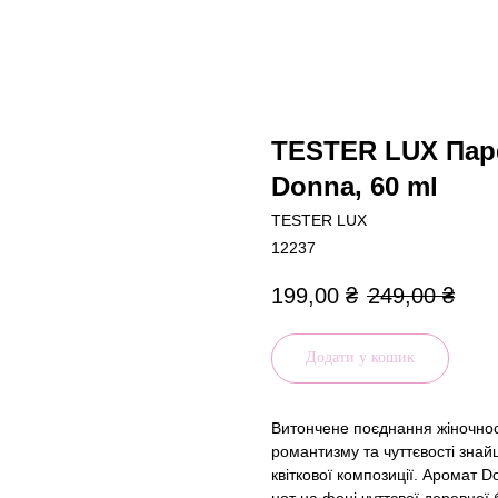
TESTER LUX Пар
Donna, 60 ml
TESTER LUX
12237
199,00
₴
249,00
₴
Додати у кошик
Витончене поєднання жіночності
романтизму та чуттєвості знай
квіткової композиції. Аромат 