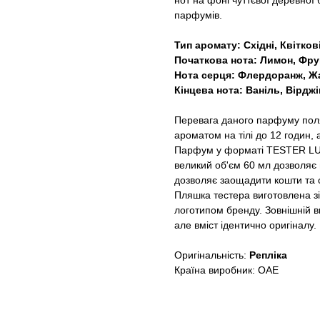
нот на фоні чуттєвої деревної 
парфумів.
Тип аромату: Східні, Квітков
Початкова нота: Лимон, Фру
Нота серця: Флердоранж, Ж
Кінцева нота: Ваніль, Вірдж
Перевага даного парфуму поляг
ароматом на тілі до 12 годин, а
Парфум у форматі TESTER LUX
великий об'єм 60 мл дозволяє 
дозволяє заощадити кошти та о
Пляшка тестера виготовлена з
логотипом бренду. Зовнішній в
але вміст ідентично оригіналу.
Оригінальність:
Репліка
Країна виробник: ОАЕ