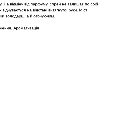
ву. На відміну від парфуму, спрей не залишає по собі
відчувається на відстані витягнутої руки. Міст
ки володарці, а й оточуючим.
оження, Ароматизація