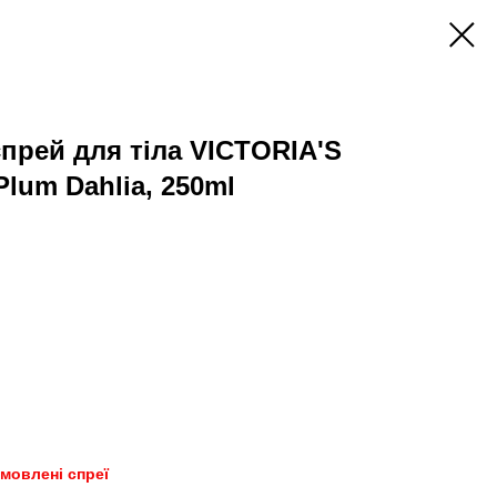
рей для тіла VICTORIA'S
lum Dahlia, 250ml
амовлені спреї