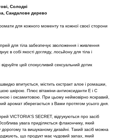
тові, Солодкі
ва, Сандалове дерево
аромати для кожного моменту та кожної своєї сторони
рей для тіла забезпечує зволоження і живлення
нує в собі якості догляду, лосьйону для тіла і
і відчуйте цей спокусливий сексуальний дотик
швидко впитується, містить єкстракт алое і ромашки,
шою шкірою. Плюс вітаміни-антиоксиданти Е і С
іжною і оксамитовою. При цьому неймовірно яскравий,
ний аромат зберегається з Вами протягом усього дня.
 спрей VICTORIA'S SECRET, відгукуються про засіб
 Особлива увага приділяється флакончику, який
 у дорогому та вишуканому дизайні. Такий засіб можна
верджують, що продукт має чудовий запах, який