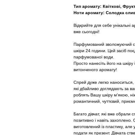
Тип аромату: Квіткові, Фрук
Ноти аромату: Солодка сли
Відкрийте для себе унікальні 
вже сьогодні!
Парфумований зволожуючий сп
шкіри 24 години. Цей засіб поєд
парфумованої води.
Просто нанесіть його на шкіру 
витонченого аромату!
Спрей дуже легко наноситься, 
які дбайливо доглядають за ва
роблять Вашу шкіру м'якою, н
романтичний, чуттєвий, приєм
Багато дівчат, які вже обрали
позитивно і навіть захоплено.
виготовлений із пластику, але
подати як презент. Дівчата ст