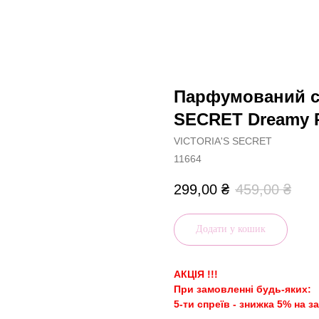
Парфумований сп
SECRET Dreamy P
VICTORIA'S SECRET
11664
299,00
₴
459,00
₴
Додати у кошик
АКЦІЯ !!!
При замовленні будь-яких:
5-ти спреїв - знижка 5% на з