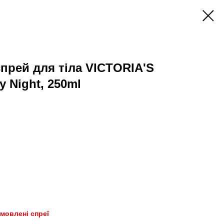
рей для тіла VICTORIA'S
 Night, 250ml
амовлені спреї