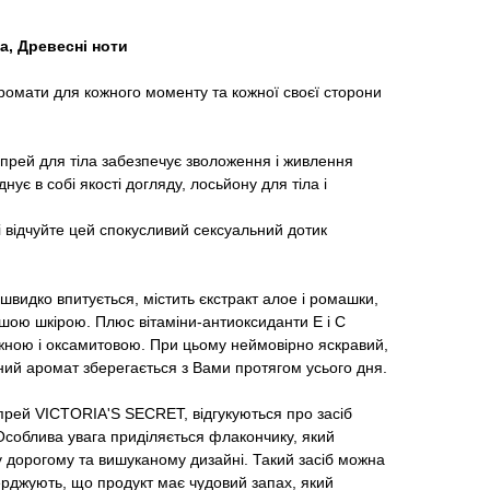
а, Древесні ноти
аромати для кожного моменту та кожної своєї сторони
рей для тіла забезпечує зволоження і живлення
нує в собі якості догляду, лосьйону для тіла і
і відчуйте цей спокусливий сексуальний дотик
швидко впитується, містить єкстракт алое і ромашки,
шою шкірою. Плюс вітаміни-антиоксиданти Е і С
іжною і оксамитовою. При цьому неймовірно яскравий,
ний аромат зберегається з Вами протягом усього дня.
 спрей VICTORIA'S SECRET, відгукуються про засіб
 Особлива увага приділяється флакончику, який
 у дорогому та вишуканому дизайні. Такий засіб можна
верджують, що продукт має чудовий запах, який