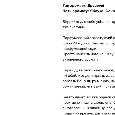
Тип аромату: Древесні
Ноти аромату: Яблуко, Слив
Відкрийте для себе унікальні 
вже сьогодні!
Парфумований зволожуючий сп
шкіри 24 години. Цей засіб поєд
парфумованої води.
Просто нанесіть його на шкіру 
витонченого аромату!
Спрей дуже легко наноситься, 
які дбайливо доглядають за ва
роблять Вашу шкіру м'якою, н
романтичний, чуттєвий, приєм
Багато дівчат, які вже обрали
позитивно і навіть захоплено.
виготовлений із пластику, але
подати як презент. Дівчата ст