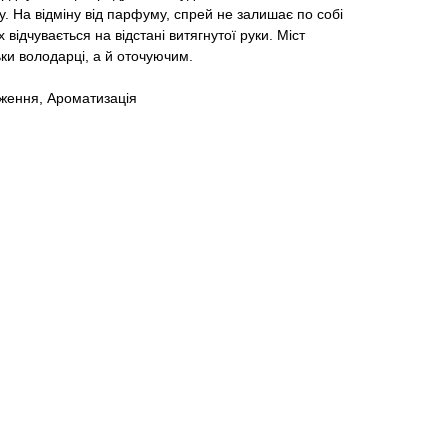
ву. На відміну від парфуму, спрей не залишає по собі
відчувається на відстані витягнутої руки. Міст
ки володарці, а й оточуючим.
оження, Ароматизація