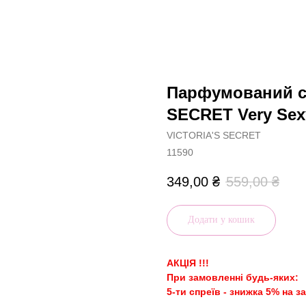
Парфумований сп
SECRET Very Sexy
VICTORIA'S SECRET
11590
349,00
₴
559,00
₴
Додати у кошик
АКЦІЯ !!!
При замовленні будь-яких:
5-ти спреїв - знижка 5% на з