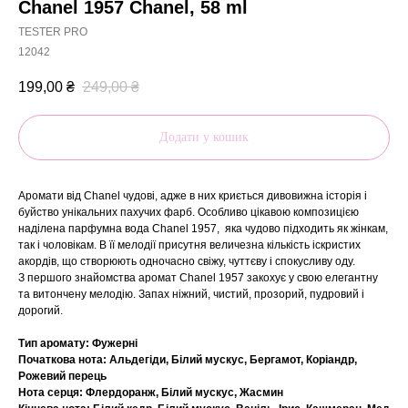
Chanel 1957 Chanel, 58 ml
TESTER PRO
12042
199,00
₴
249,00
₴
Додати у кошик
Аромати від Chanel чудові, адже в них криється дивовижна історія і
буйство унікальних пахучих фарб. Особливо цікавою композицією
наділена парфумна вода Chanel 1957, яка чудово підходить як жінкам,
так і чоловікам. В її мелодії присутня величезна кількість іскристих
акордів, що створюють одночасно свіжу, чуттєву і спокусливу оду.
З першого знайомства аромат Chanel 1957 закохує у свою елегантну
та витончену мелодію. Запах ніжний, чистий, прозорий, пудровий і
дорогий.
Тип аромату: Фужерні
Початкова нота: Альдегіди, Білий мускус, Бергамот, Коріандр,
Рожевий перець
Нота серця: Флердоранж, Білий мускус, Жасмин