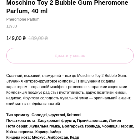
Moschino Toy 2 Bubble Gum Pheromone
Parfum, 40 ml
Pheromone Parfum
11933
149,00
₴
189,00
₴
Додати у кошик
Смачний, яскравий, гламурний – все це Moschino Toy 2 Bubble Gum.
Звучання квітково-фруктової композиції з вишуканим східним
характером – справжній маніфест рожевого з яскравими акцентами.
Композиція поєднує радість і пустотливість, дарує позитивні емоції,
надихає. Фруктова солодкість жувальної гумки — оригінальний акцент,
який миттєво піднімає настрій.
Тип аромату: Солодкі, Фруктові, Квіткові
Початкова нота: Зацукровані фрукти, Гіркий апельсин, Лимон
Нота серця: Жувальна гумка, Болгарська троянда, Чорниця, Персик,
Квітка персика, Кориця, Імбир
Кінцева нота: Мускус, Амброксан, Кедр