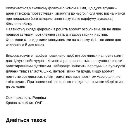
Випускається у скляному флаконі об'ємом 40 мл, що дуже зручно –
аромат можна протестувати, звикнути до нього, після чого визначитися
про подальше його використання та купівлю парфуму в упаковці
більшого об'єму.
Наявність у складі феромонів робить аромат особливим, він не лише
привертає увагу протилежної статі, а й дарує гарний настрій.
Феромони є невидимими спокусниками на вашому тілі – не лише для
чоловіків, а й для жінок.
Використовуйте парфум правильно, щоб він розкрився на повну силу і
дав відчути себе чудово. Композиція проявляється поступово, граючи
багатогранними відтінками. Найкраще наносити парфуми на пульсуючі
ділянки тіла: зап'ястя, шию, ліктьові згини та груди. Якщо аромат
повністю розкриється, то він триматиметься протягом усього дня, не
змінюючись. При нанесенні на волосся та одяг запах може зберігатись
до 24 годин.
Оригінальність:
Репліка
Країна виробник: ОАЕ
Дивіться також