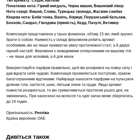
Тип аромату: Східні, Квіткові
Початкова нота: Гіркий мигдаль, Чорна вишня, Вишневий лікер
Нота серця: Вишня, Слива, Турецька троянда, Жасмин самбак
Кінцева нота: Боби тонка, Ваніль, Кориця, Перуанський бальзам,
Бензоїн, Сандал, Гвоздика (пряність), Кедр, Пачулі, Ветивер
Композиція представлена у трьох флаконах, об'єму 15 мл, який зручно
брати із собою. Наявність у складі феромонів робить аромат
особливим, він не лише привертає увагу протилежної статі, а й дарує
гарний настрій. Феромони є невидимими спокусниками на вашому тілі
– не лише для чоловіків, а й для жінок.
Використовуйте парфум правильно, щоб він розкрився на повну силу і
дав відчути себе чудово. Композиція проявляється поступово, граючи
багатогранними відтінками. Найкраще наносити парфуми на пульсуючі
ділянки тіла: зап'ястя, шию, ліктьові згини та груди. Якщо аромат
повністю розкриється, то він триматиметься протягом усього дня, не
змінюючись. При нанесенні на волосся та одяг запах може зберігатись
до 24 годин.
Оригінальність:
Репліка
Країна виробник: ОАЕ
Дивіться також