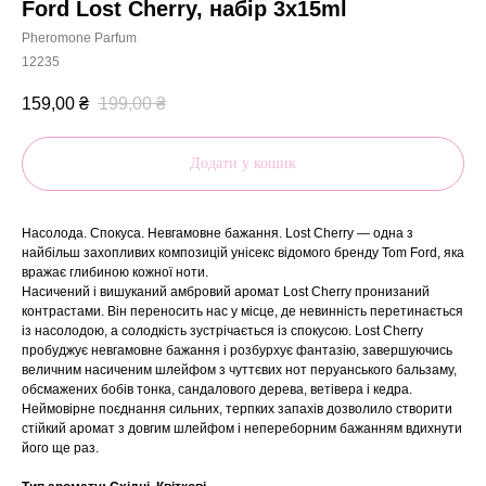
Ford Lost Cherry, набір 3х15ml
Pheromone Parfum
12235
159,00
₴
199,00
₴
Додати у кошик
Насолода. Спокуса. Невгамовне бажання. Lost Cherry — одна з
найбільш захопливих композицій унісекс відомого бренду Tom Ford, яка
вражає глибиною кожної ноти.
Насичений і вишуканий амбровий аромат Lost Cherry пронизаний
контрастами. Він переносить нас у місце, де невинність перетинається
із насолодою, а солодкість зустрічається із спокусою. Lost Cherry
пробуджує невгамовне бажання і розбурхує фантазію, завершуючись
величним насиченим шлейфом з чуттєвих нот перуанського бальзаму,
обсмажених бобів тонка, сандалового дерева, ветівера і кедра.
Неймовірне поєднання сильних, терпких запахів дозволило створити
стійкий аромат з довгим шлейфом і непереборним бажанням вдихнути
його ще раз.