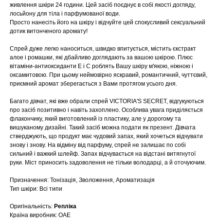
живлення шкіри 24 години. Цей засіб поєднує в собі якості догляду,
лосьйону для тіла і парфумованої води.
Просто нанесіть його на шкіру і відчуйте цей спокусливий сексуальний
дотик витонченого аромату!
Спрей дуже легко наноситься, швидко впитується, містить єкстракт
алое і ромашки, які дбайливо доглядають за вашою шкірою. Плюс
вітаміни-антиоксиданти Е і С роблять Вашу шкіру м'якою, ніжною і
оксамитовою. При цьому неймовірно яскравий, романтичний, чуттєвий,
приємний аромат зберегається з Вами протягом усього дня.
Багато дівчат, які вже обрали спрей VICTORIA'S SECRET, відгукуються
про засіб позитивно і навіть захоплено. Особлива увага приділяється
флакончику, який виготовлений із пластику, але у дорогому та
вишуканому дизайні. Такий засіб можна подати як презент. Дівчата
стверджують, що продукт має чудовий запах, який хочеться відчувати
знову і знову. На відміну від парфуму, спрей не залишає по собі
сильний і важкий шлейф. Запах відчувається на відстані витягнутої
руки. Міст приносить задоволення не тільки володарці, а й оточуючим.
Призначення: Тонізація, Зволоження, Ароматизація
Тип шкіри: Всі типи
Оригінальність:
Репліка
Країна виробник: ОАЕ