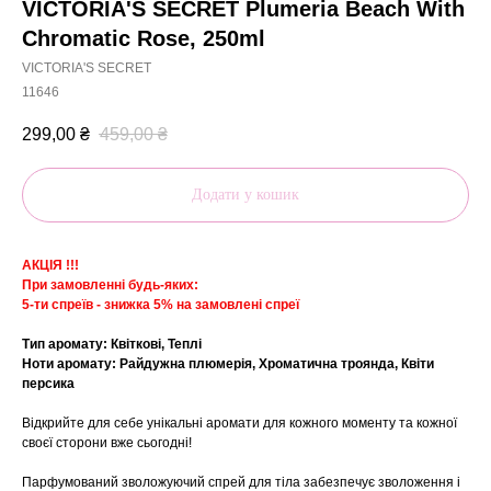
VICTORIA'S SECRET Plumeria Beach With
Chromatic Rose, 250ml
VICTORIA'S SECRET
11646
299,00
₴
459,00
₴
Додати у кошик
АКЦІЯ !!!
При замовленні будь-яких:
5-ти спреїв - знижка 5% на замовлені спреї
Тип аромату: Квіткові, Теплі
Ноти аромату: Райдужна плюмерія, Хроматична троянда, Квіти
персика
Відкрийте для себе унікальні аромати для кожного моменту та кожної
своєї сторони вже сьогодні!
Парфумований зволожуючий спрей для тіла забезпечує зволоження і