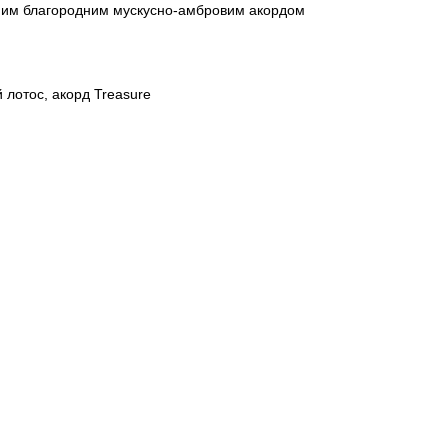
шним благородним мускусно-амбровим акордом
 лотос, акорд Treasure