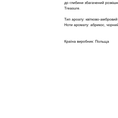
до глибини збагачений розкі
Treasure.
Тип ароату: квітково-амбровий
Ноти аромату: абрикос, чорний
Країна виробник: Польща