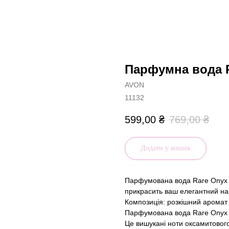
Парфумна вода 
AVON
11132
599,00
₴
769,00
₴
Додати у кошик
Парфумована вода Rare Onyx –
прикрасить ваш елегантний на
Композиція: розкішний аромат
Парфумована вода Rare Onyx п
Це вишукані ноти оксамитового