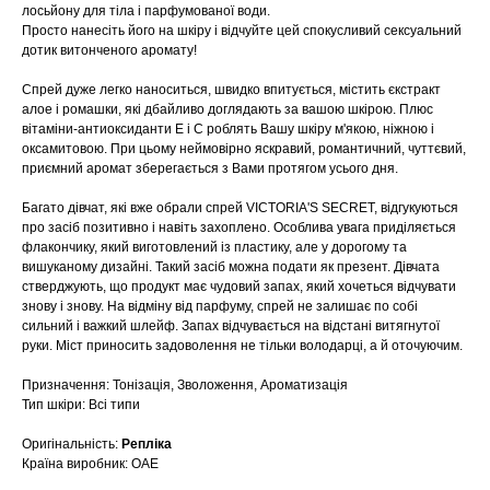
лосьйону для тіла і парфумованої води.
Просто нанесіть його на шкіру і відчуйте цей спокусливий сексуальний
дотик витонченого аромату!
Спрей дуже легко наноситься, швидко впитується, містить єкстракт
алое і ромашки, які дбайливо доглядають за вашою шкірою. Плюс
вітаміни-антиоксиданти Е і С роблять Вашу шкіру м'якою, ніжною і
оксамитовою. При цьому неймовірно яскравий, романтичний, чуттєвий,
приємний аромат зберегається з Вами протягом усього дня.
Багато дівчат, які вже обрали спрей VICTORIA'S SECRET, відгукуються
про засіб позитивно і навіть захоплено. Особлива увага приділяється
флакончику, який виготовлений із пластику, але у дорогому та
вишуканому дизайні. Такий засіб можна подати як презент. Дівчата
стверджують, що продукт має чудовий запах, який хочеться відчувати
знову і знову. На відміну від парфуму, спрей не залишає по собі
сильний і важкий шлейф. Запах відчувається на відстані витягнутої
руки. Міст приносить задоволення не тільки володарці, а й оточуючим.
Призначення: Тонізація, Зволоження, Ароматизація
Тип шкіри: Всі типи
Оригінальність:
Репліка
Країна виробник: ОАЕ