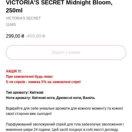
VICTORIA'S SECRET Midnight Bloom,
250ml
VICTORIA'S SECRET
11665
299,00
₴
459,00
₴
Додати у кошик
АКЦІЯ !!!
При замовленні будь-яких:
5-ти спреїв - знижка 5% на замовлені спреї
Тип аромату: Квіткові
Ноти аромату: Квіткові ноти, Древесні ноти, Ваніль
Відкрийте для себе унікальні аромати для кожного моменту та кожної
своєї сторони вже сьогодні!
Парфумований зволожуючий спрей для тіла забезпечує зволоження і
живлення шкіри 24 години. Цей засіб поєднує в собі якості догляду,