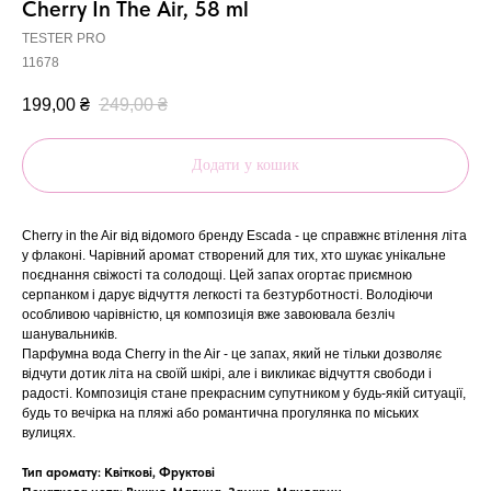
Cherry In The Air, 58 ml
TESTER PRO
11678
199,00
₴
249,00
₴
Додати у кошик
Cherry in the Air від відомого бренду Escada - це справжнє втілення літа
у флаконі. Чарівний аромат створений для тих, хто шукає унікальне
поєднання свіжості та солодощі. Цей запах огортає приємною
серпанком і дарує відчуття легкості та безтурботності. Володіючи
особливою чарівністю, ця композиція вже завоювала безліч
шанувальників.
Парфумна вода Cherry in the Air - це запах, який не тільки дозволяє
відчути дотик літа на своїй шкірі, але і викликає відчуття свободи і
радості. Композиція стане прекрасним супутником у будь-якій ситуації,
будь то вечірка на пляжі або романтична прогулянка по міських
вулицях.
Тип аромату: Квіткові, Фруктові