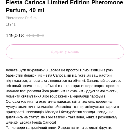
Fiesta Carioca Limited Edition Pheromone
Parfum, 40 ml
Pheromone Parfum
11941
149,00
₴
189,00
₴
Додати у кошик
Хочете бути яскравою? З Escada це просто! Тільки взявши в руки
барвистий флакончик Fiesta Carioca, ви відчуєте, як ваш настрій
піднімається, а посмішка з'являється на обличчі. Запальний фруктово-
квітковий аромат з першої миті свого розкриття перетворює простір
навколо вас, роблячи його радісним і активним - у дусі самої фієсти,
моменти святкування якої зображені на коробочці парфумів.
Солодка малина та екзотична маракуя, квіти і зелень, деревина і
мускус, хвилююча смолистість бензоїна - все це змішується в аромат
пристрасті і веселощів. Молода і безтурботна завжди і всюди, не
дивлячись на статус, вік і обставини - така вона, жінка в розкішному
шлейфі Escada Fiesta Carioca!
Тепле море та тропічний пляж. Яскраві квіти та соковиті фрукти.