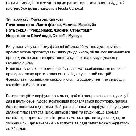
Ритмічні мелодії та веселі танці до ранку. Гарна компанія та чудовий
настрій. Усе це ви знайдете в Fiesta Carioca!
Тип аромату: Фруктові, Квіткові
Початкова нота: Листя фіалки, Малина, Маракуйя
Нота серця: Флердоранж, Жасмин, Страстоцвіт
Кінцева нота: Білий кедр, Бензоїн, Мускус
Випускається у скляному флаконі об'ємом 40 мл, що дуже зручно –
аромат можна протестувати, звикнути до нього, після чого визначитися
про подальше його використання та купівлю парфуму в упаковці
більшого об'єму.
Наявність у складі феромонів робить аромат особливим, він не лише
привертає увагу протилежної статі, а й дарує гарний настрій.
Феромони є невидимими спокусниками на вашому тілі – не лише для
чоловіків, а й для жінок.
Використовуйте парфум правильно, щоб він розкрився на повну силу і
дав відчути себе чудово. Композиція проявляється поступово, граючи
багатогранними відтінками. Найкраще наносити парфуми на пульсуючі
ділянки тіла: зап'ястя, шию, ліктьові згини та груди. Якщо аромат
повністю розкриється, то він триматиметься протягом усього дня, не
змінюючись. При нанесенні на волосся та одяг запах може зберігатись
до 24 годин.