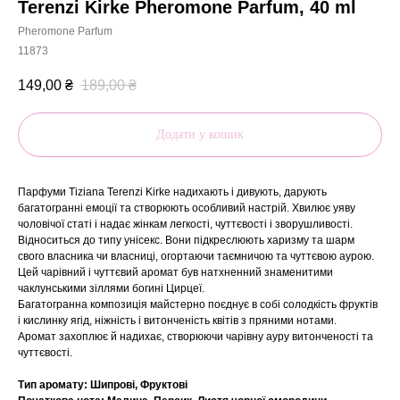
Terenzi Kirke Pheromone Parfum, 40 ml
Pheromone Parfum
11873
149,00
₴
189,00
₴
Додати у кошик
Парфуми Tiziana Terenzi Kirke надихають і дивують, дарують
багатогранні емоції та створюють особливий настрій. Хвилює уяву
чоловічої статі і надає жінкам легкості, чуттєвості і зворушливості.
Відноситься до типу унісекс. Вони підкреслюють харизму та шарм
свого власника чи власниці, огортаючи таємничою та чуттєвою аурою.
Цей чарівний і чуттєвий аромат був натхненний знаменитими
чаклунськими зіллями богині Цирцеї.
Багатогранна композиція майстерно поєднує в собі солодкість фруктів
і кислинку ягід, ніжність і витонченість квітів з пряними нотами.
Аромат захоплює й надихає, створюючи чарівну ауру витонченості та
чуттєвості.
Тип аромату: Шипрові, Фруктові