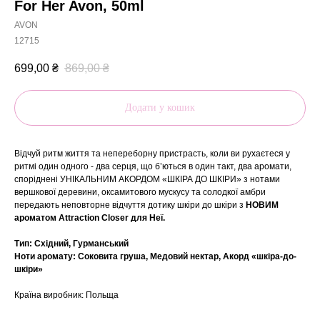
For Her Avon, 50ml
AVON
12715
699,00
₴
869,00
₴
Додати у кошик
Відчуй ритм життя та непереборну пристрасть, коли ви рухаєтеся у
ритмі один одного - два серця, що б’ються в один такт, два аромати,
споріднені УНІКАЛЬНИМ АКОРДОМ «ШКІРА ДО ШКІРИ» з нотами
вершкової деревини, оксамитового мускусу та солодкої амбри
передають неповторне відчуття дотику шкіри до шкіри з
НОВИМ
ароматом Attraction Closer для Неї.
Тип: Східний, Гурманський
Ноти аромату: Соковита груша, Медовий нектар, Акорд «шкіра-до-
шкіри»
Країна виробник: Польща