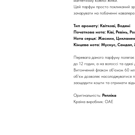
магнетизму кожної жінки.
Цей парфум просто покликаний зро
зачарувати на побаченні кавалера 
Тип аромату: Квіткові, Водяні
Початкова нота: Ківі, Ревінь, 
Нота серця: Жасмин, Цикламе
Кінцева нота: Мускус, Сандал,
Перевага даного парфуму полягає в
до 12 годин, а на волоссі та одязі
Витончений флакон об'ємом 60 мл і
об'єм дозволяє насолоджуватися п
заощадити кошти та отримати відм
Оригінальність:
Репліка
Країна виробник: ОАЕ