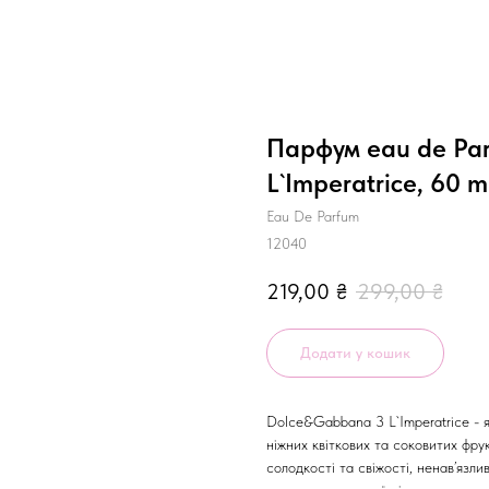
Парфум eau de Pa
L`Imperatrice, 60 m
Eau De Parfum
12040
219,00
₴
299,00
₴
Додати у кошик
Dolce&Gabbana 3 L`Imperatrice - 
ніжних квіткових та соковитих фру
солодкості та свіжості, ненав’язли