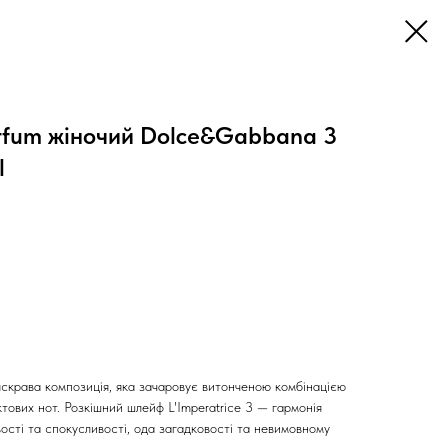
rfum жіночий Dolce&Gabbana 3
l
яскрава композиція, яка зачаровує витонченою комбінацією
ктових нот. Розкішний шлейф L'Imperatrice 3 — гармонія
вості та спокусливості, ода загадковості та невимовному