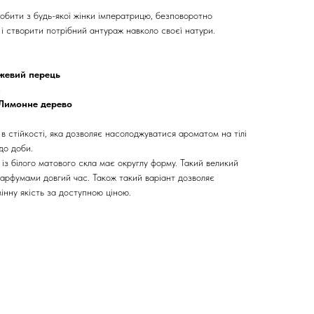
бити з будь-якої жінки імператрицю, безповоротно
і створити потрібний антураж навколо своєї натури.
Рожевий перець
н
 Лимонне дерево
 стійкості, яка дозволяє насолоджуватися ароматом на тілі
 до доби.
з білого матового скла має округлу форму. Такий великий
арфумами довгий час. Також такий варіант дозволяє
інну якість за доступною ціною.